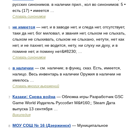
русских синонимов. в наличии прил., кол во синонимов: 5 •
есть (17) • имеется …
Словарь синонимов
не имеется
— нет, и в заводе нет, и следа нет, отсутствует,
5
таки да нет, бог миловал, и звания нет, слыхом не слыхать,
слыхом не слыхивать, слыхом не слыхано, нетути, нет как
нет, и не пахнет, не водится, нету, ни слуху ни духу, и в
помине нет, и помину нет&#8230; …
Словарь синонимов
в наличии
— см. наличие; в функц. сказ. Есть, имеется,
6
налицо. Весь инвентарь в наличии Оружия в наличии не
имелось …
Словарь многих выражений
Казаки: Снова война
— Обложка игры Разработчик GSC
7
Game World Издатель Руссобит М&#160;; Steam Дата
выпуска 13 сентября …
Википедия
МОУ СОШ № 16 (Дзержинск)
— Муниципальное
8