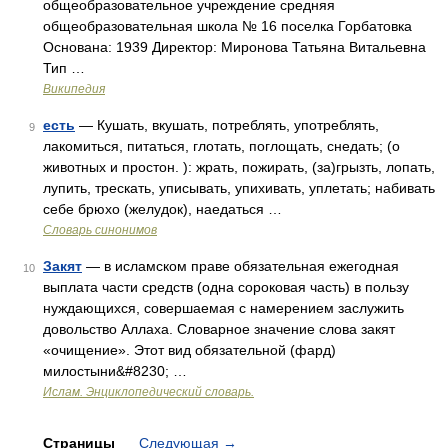
общеобразовательное учреждение средняя
общеобразовательная школа № 16 поселка Горбатовка
Основана: 1939 Директор: Миронова Татьяна Витальевна
Тип …
Википедия
есть
— Кушать, вкушать, потреблять, употреблять,
9
лакомиться, питаться, глотать, поглощать, снедать; (о
животных и простон. ): жрать, пожирать, (за)грызть, лопать,
лупить, трескать, уписывать, упихивать, уплетать; набивать
себе брюхо (желудок), наедаться …
Словарь синонимов
Закят
— в исламском праве обязательная ежегодная
10
выплата части средств (одна сороковая часть) в пользу
нуждающихся, совершаемая с намерением заслужить
довольство Аллаха. Словарное значение слова закят
«очищение». Этот вид обязательной (фард)
милостыни&#8230; …
Ислам. Энциклопедический словарь.
Страницы
Следующая
→